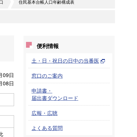
口
住民基本台帳人口年齢構成表
便利情報
土・日・祝日の日中の当番医
月09日
窓口のご案内
月08日
申請書・
届出書ダウンロード
広報・広聴
よくある質問
比