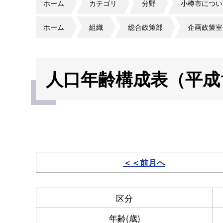
ホーム
カテゴリ
分野
小樽市につい
ホーム
組織
総合政策部
企画政策室
人口年齢構成表（平成1
＜＜前月へ
区分
年齢(歳)