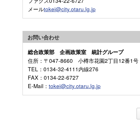
ファクス0134-22-6727
メール
tokei@city.otaru.lg.jp
お問い合わせ
総合政策部 企画政策室 統計グループ
住所
：〒047-8660 小樽市花園2丁目12番1号
TEL
：0134-32-4111内線276
FAX
：0134-22-6727
E-Mail
：
tokei@city.otaru.lg.jp