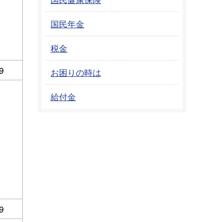
国民年金
税金
9
お困りの時は
給付金
9