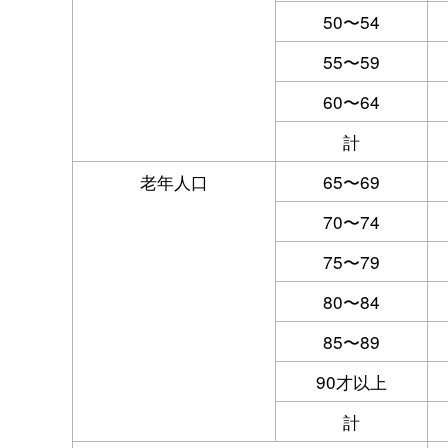
50〜54
55〜59
60〜64
計
老年人口
65〜69
70〜74
75〜79
80〜84
85〜89
90才以上
計