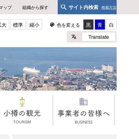
サイト内検索
マップ
組織から探す
検索方法
拡大
標準
縮小
黒
青
白
色を変える
Translate