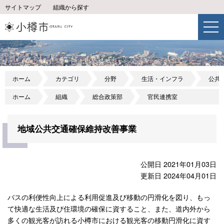
サイトマップ
組織から探す
ホーム
カテゴリ
分野
生活・インフラ
公共
ホーム
組織
総合政策部
官民連携室
地域公共交通確保維持改善事業
公開日 2021年01月03日
更新日 2024年04月01日
バスの利便性向上による利用促進及び移動の円滑化を図り、もっ
て快適な生活及び住環境の確保に資すること、また、道内外から
多くの観光客が訪れる小樽市における観光客の移動円滑化に資す