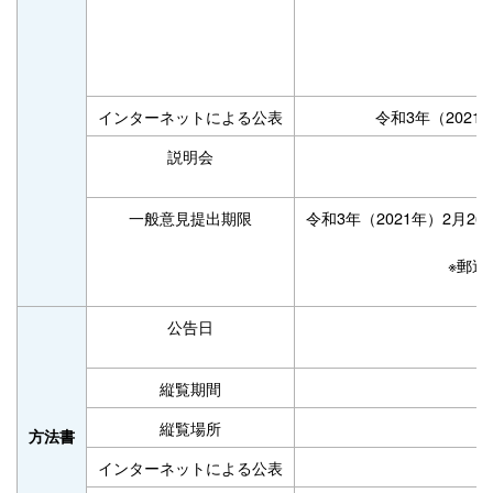
インターネットによる公表
令和3年（2021
説明会
一般意見提出期限
令和3年（2021年）2月2
※郵送
公告日
縦覧期間
縦覧場所
方法書
インターネットによる公表