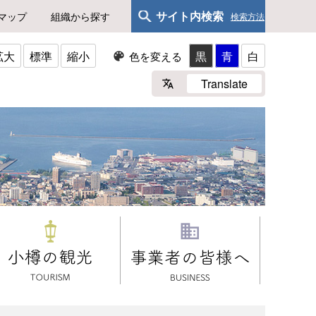
サイト内検索
マップ
組織から探す
検索方法
拡大
標準
縮小
黒
青
白
色を変える
Translate