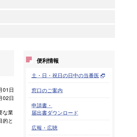
便利情報
土・日・祝日の日中の当番医
月01日
窓口のご案内
月02日
申請書・
要な業
届出書ダウンロード
目的と
広報・広聴