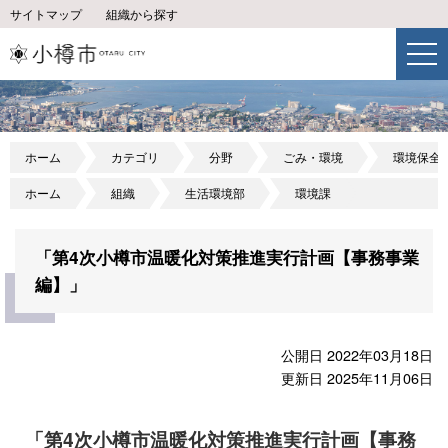
サイトマップ
組織から探す
ホーム
カテゴリ
分野
ごみ・環境
環境保全
ホーム
組織
生活環境部
環境課
「第4次小樽市温暖化対策推進実行計画【事務事業
編】」
公開日 2022年03月18日
更新日 2025年11月06日
「第4次小樽市温暖化対策推進実行計画【事務