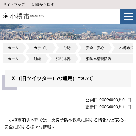
サイトマップ
組織から探す
ホーム
カテゴリ
分野
安全・安心
小樽市消
ホーム
組織
消防本部
消防本部警防課
Ｘ（旧ツイッター）の運用について
公開日 2022年03月01日
更新日 2026年03月11日
小樽市消防本部では、火災予防や救急に関する情報など安心・
安全に関する様々な情報を