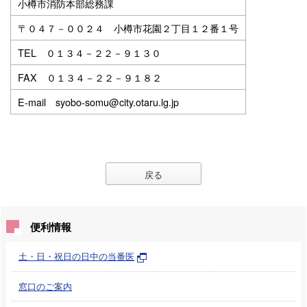
小樽市消防本部総務課
〒０４７－００２４ 小樽市花園２丁目１２番１号
TEL ０１３４－２２－９１３０
FAX ０１３４－２２－９１８２
E-mail syobo-somu@city.otaru.lg.jp
戻る
便利情報
土・日・祝日の日中の当番医
窓口のご案内