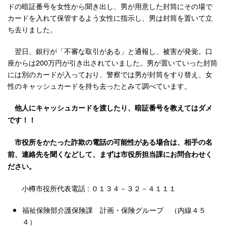
ドの暗証番号を女性から聞き出し、男が用意した封筒にその場で
カードを入れて保管するよう女性に指示し、男は封筒を置いて立
ち去りました。
翌日、銀行が「不審な取引がある」と通報し、被害が発覚。口
座からは200万円が引き出されていました。男が置いていった封筒
には別のカードが入っており、警察では男が封筒をすり替え、女
性のキャッシュカードを持ち去ったとみて調べています。
他人にキャッシュカードを渡したり、暗証番号を教えてはダメ
です！！
市役所をかたった詐欺の電話の可能性がある場合は、相手の名
前、連絡先を聞くなどして、まずは市役所担当課にお問合わせく
ださい。
小樽市役所代表電話 : ０１３４－３２－４１１１
福祉保険部介護保険課 計画・保険グループ （内線４５
４）