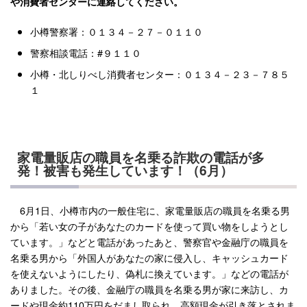
や消費者センターに連絡してください。
小樽警察署：０１３４－２７－０１１０
警察相談電話：#９１１０
小樽・北しりべし消費者センター：０１３４－２３－７８５
１
家電量販店の職員を名乗る詐欺の電話が多
発！被害も発生しています！（6月）
6月1日、小樽市内の一般住宅に、家電量販店の職員を名乗る男
から「若い女の子があなたのカードを使って買い物をしようとし
ています。」などと電話があったあと、警察官や金融庁の職員を
名乗る男から「外国人があなたの家に侵入し、キャッシュカード
を使えないようにしたり、偽札に換えています。」などの電話が
ありました。その後、金融庁の職員を名乗る男が家に来訪し、カ
ードや現金約110万円をだまし取られ、高額現金が引き落とされま