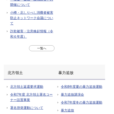
開催について
小樽・北しりべし消費者被害
防止ネットワーク会議につい
て
詐欺被害・注意喚起情報（令
和６年度）
一覧へ
北方領土
暴力追放
北方領土返還要求運動
令和8年度夏の暴力追放運動
令和7年度 北方領土署名コー
暴力追放講演会
ナー設置事業
令和7年度冬の暴力追放運動
署名啓発運動について
暴力追放