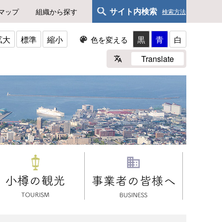
サイト内検索
マップ
組織から探す
検索方法
拡大
標準
縮小
黒
青
白
色を変える
Translate