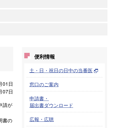
便利情報
土・日・祝日の日中の当番医
月01日
窓口のご案内
月07日
申請書・
申請が
届出書ダウンロード
広報・広聴
明書の