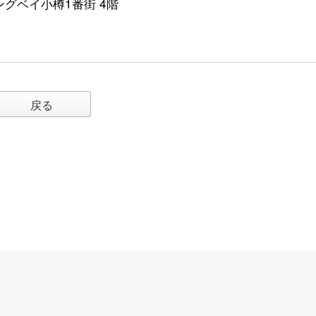
イングベイ小樽1番街 4階
戻る