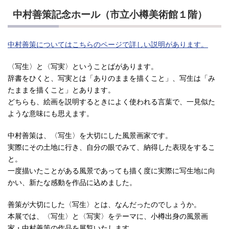
中村善策記念ホール（市立小樽美術館１階）
中村善策についてはこちらのページで詳しい説明があります。
〈写生〉と〈写実〉ということばがあります。
辞書をひくと、写実とは「ありのままを描くこと」、写生は「み
たままを描くこと」とあります。
どちらも、絵画を説明するときによく使われる言葉で、一見似た
ような意味にも思えます。
中村善策は、〈写生〉を大切にした風景画家です。
実際にその土地に行き、自分の眼でみて、納得した表現をするこ
と。
一度描いたことがある風景であっても描く度に実際に写生地に向
かい、新たな感動を作品に込めました。
善策が大切にした〈写生〉とは、なんだったのでしょうか。
本展では、〈写生〉と〈写実〉をテーマに、小樽出身の風景画
家・中村善策の作品を展覧いたします。