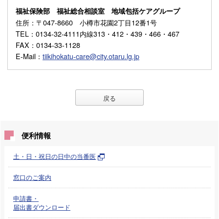
福祉保険部 福祉総合相談室 地域包括ケアグループ
住所
：〒047-8660 小樽市花園2丁目12番1号
TEL
：0134-32-4111内線313・412・439・466・467
FAX
：0134-33-1128
E-Mail
：
tiikihokatu-care@city.otaru.lg.jp
戻る
便利情報
土・日・祝日の日中の当番医
窓口のご案内
申請書・
届出書ダウンロード