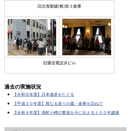
旧北海製罐(株)第３倉庫
旧通信電設浜ビル
過去の実施状況
【令和元年度】日本遺産をたどる
【平成３０年度】異なる造りの蔵・倉庫を訪ねて
【令和４年度】港町小樽の繁栄を今に伝える１００年建築