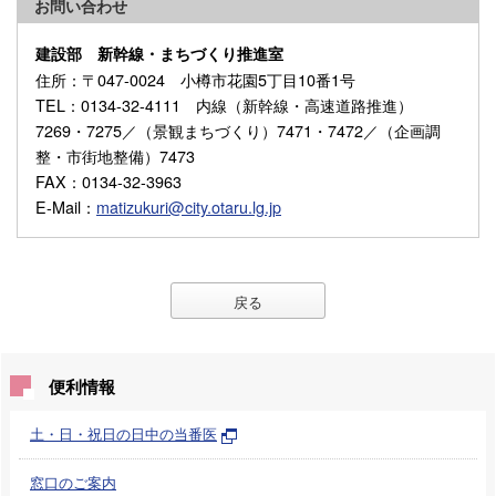
お問い合わせ
建設部 新幹線・まちづくり推進室
住所
：〒047-0024 小樽市花園5丁目10番1号
TEL
：0134-32-4111 内線（新幹線・高速道路推進）
7269・7275／（景観まちづくり）7471・7472／（企画調
整・市街地整備）7473
FAX
：0134-32-3963
E-Mail
：
matizukuri@city.otaru.lg.jp
戻る
便利情報
土・日・祝日の日中の当番医
窓口のご案内