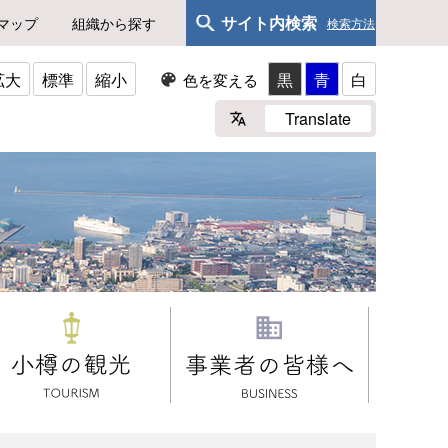
サイト内検索
マップ
組織から探す
検索方法
拡大
標準
縮小
黒
青
白
色を変える
Translate