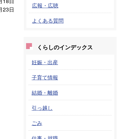
月18日
広報・広聴
月23日
よくある質問
くらしのインデックス
妊娠・出産
子育て情報
結婚・離婚
引っ越し
ごみ
仕事・就職