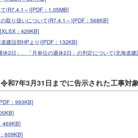
.4.1～)[PDF：1.05MB]
り扱いについて(R7.4.1～)[PDF：568KB]
LSX：429KB]
設部HPより)[PDF：132KB]
全週休2日」、「月単位の週休2日」の判定について(北海道建
令和7年3月31日までに告示された工事対
F：993KB]
5KB]
69KB]
609KB]