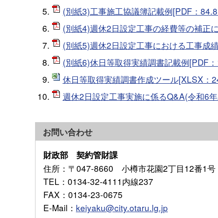
(別紙3)工事施工協議簿記載例[PDF：84.8
(別紙4)週休2日設定工事の経費等の補正につ
(別紙5)週休2日設定工事における工事成績評
(別紙6)休日等取得実績調書記載例[PDF：1
休日等取得実績調書作成ツール[XLSX：24
週休2日設定工事実施に係るQ&A(令和6年2月
お問い合わせ
財政部 契約管財課
住所
：〒047-8660 小樽市花園2丁目12番1号
TEL
：0134-32-4111内線237
FAX
：0134-23-0675
E-Mail
：
keiyaku@city.otaru.lg.jp