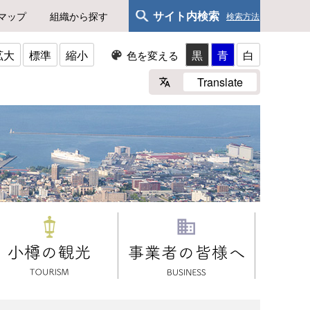
サイト内検索
マップ
組織から探す
検索方法
拡大
標準
縮小
黒
青
白
色を変える
Translate