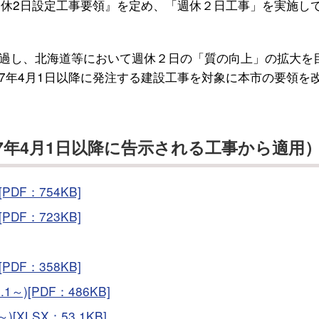
週休2日設定工事要領』を定め、「週休２日工事」を実施し
過し、北海道等において週休２日の「質の向上」の拡大を
7年4月1日以降に発注する建設工事を対象に本市の要領を
7年4月1日以降に告示される工事から適用
DF：754KB]
DF：723KB]
PDF：358KB]
～)[PDF：486KB]
)[XLSX：53.1KB]