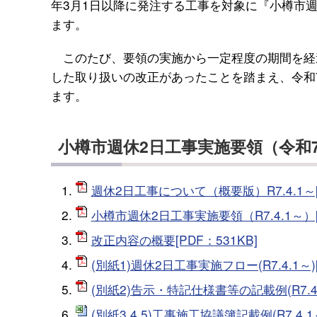
年3月1日以降に発注する工事を対象に『小樽市
ます。
このたび、要領の実施から一定程度の期間を経
した取り扱いの改正があったことを踏まえ、令和
ます。
小樽市週休2日工事実施要領（令和
週休2日工事について（概要版）R7.4.1～[P
小樽市週休2日工事実施要領（R7.4.1～）[P
改正内容の概要[PDF：531KB]
(別紙1)週休2日工事実施フロー(R7.4.1～)[
(別紙2)告示・特記仕様書等の記載例(R7.4.1
(別紙3.4.5)工事施工協議簿記載例(R7.4.1～