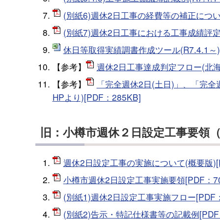
(別紙6)週休2日工事の経費等の補正について(R7
(別紙7)週休2日工事における工事成績評定の取
休日等取得実績調書作成ツール(R7.4.1～)[X
【参考】
週休2日工事達成判定フロー(北海道建
【参考】
「完全週休2日(土日)」、「完
HPより)[PDF：285KB]
旧：小樽市週休２日設定工事要領（
週休2日設定工事の実施について(概要版)[PD
小樽市週休2日設定工事実施要領[PDF：70
(別紙1)週休2日設定工事実施フロー[PDF：4
(別紙2)告示・特記仕様書等の記載例[PDF：