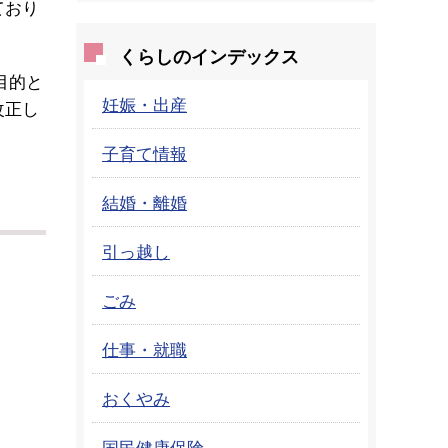
ており
くらしのインデックス
目的と
妊娠・出産
改正し
子育て情報
結婚・離婚
）
引っ越し
ごみ
仕事・就職
おくやみ
国民健康保険