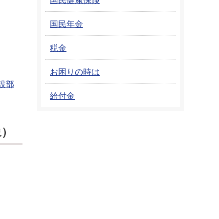
国民年金
税金
お困りの時は
設部
給付金
象）