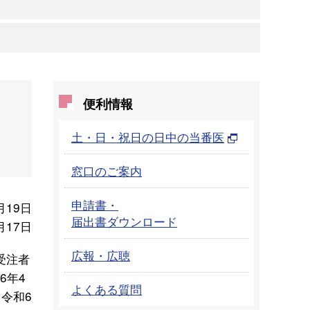
便利情報
土・日・祝日の日中の当番医
窓口のご案内
申請書・
月19日
届出書ダウンロード
月17日
広報・広聴
受注者
6年4
よくある質問
令和6