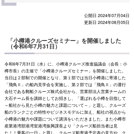
公開日 2024年07月04日
更新日 2024年08月05日
「小樽港クルーズセミナー」を開催しました
（令和6年7月31日）
令和6年7月31日（水）に、小樽港クルーズ推進協議会（会長：小
樽市長）の主催で「小樽港クルーズセミナー」を開催しました。
当日は２部制での開催となり、第１部では当日小樽港に寄港した
「飛鳥Ⅱ」の船内見学会を実施し、第２部では「飛鳥Ⅱ」の運行
会社である郵船クルーズ株式会社から、営業部法人営業チームの
大石チーム長を講師としてお招きし、「選ばれる小樽を目指して
～船社から見た小樽の魅力と課題について～」と題し、クルーズ
船のランクごとの特性やビジネスモデルに加え、船社の視点から
小樽港の魅力や課題について講演をいただきました。また小樽市
産業港湾部港湾室港湾振興課長より「クルーズ船担当者は見
た！！乗客の一日」と題し、クルーズ船寄港予定表の見方や、ク