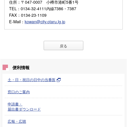
住所
：〒047-0007 小樽市港町5番1号
TEL
：0134-32-4111内線7386・7387
FAX
：0134-23-1109
E-Mail
：
kowan@city.otaru.lg.jp
戻る
便利情報
土・日・祝日の日中の当番医
窓口のご案内
申請書・
届出書ダウンロード
広報・広聴