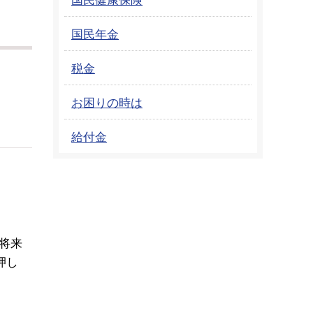
国民年金
税金
お困りの時は
給付金
将来
押し