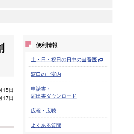
創
便利情報
土・日・祝日の日中の当番医
窓口のご案内
申請書・
月15日
届出書ダウンロード
月17日
広報・広聴
よくある質問