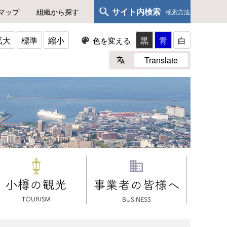
サイト内検索
マップ
組織から探す
検索方法
拡大
標準
縮小
黒
青
白
色を変える
Translate