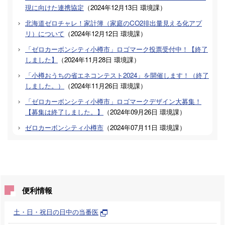
現に向けた連携協定
（
2024年12月13日
環境課
）
北海道ゼロチャレ！家計簿（家庭のCO2排出量見える化アプ
リ）について
（
2024年12月12日
環境課
）
「ゼロカーボンシティ小樽市」ロゴマーク投票受付中！【終了
しました】
（
2024年11月28日
環境課
）
「小樽おうちの省エネコンテスト2024」を開催します！（終了
しました。）
（
2024年11月26日
環境課
）
「ゼロカーボンシティ小樽市」ロゴマークデザイン大募集！
【募集は終了しました。】
（
2024年09月26日
環境課
）
ゼロカーボンシティ小樽市
（
2024年07月11日
環境課
）
便利情報
土・日・祝日の日中の当番医