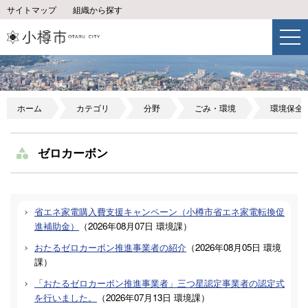
サイトマップ
組織から探す
ホーム
カテゴリ
分野
ごみ・環境
環境保全
ゼロカーボン
省エネ家電購入費支援キャンペーン（小樽市省エネ家電転換促
進補助金）
（
2026年08月07日
環境課
）
おたるゼロカーボン推進事業者の紹介
（
2026年08月05日
環境
課
）
「おたるゼロカーボン推進事業者」三つ星認定事業者の認定式
を行いました。
（
2026年07月13日
環境課
）