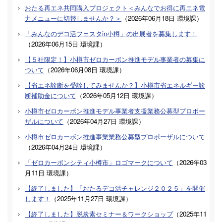
おたる再エネ共同購入プロジェクト＜みんなでお得に再エネ電
力メニューに切替しませんか？＞
（
2026年06月18日
環境課
）
「みんなのデコ活フェスタin小樽」の出展者を募集します！
（
2026年06月15日
環境課
）
【５社限定！】小樽市ゼロカーボン推進モデル事業者の募集に
ついて
（
2026年06月08日
環境課
）
【省エネ診断を受診してみませんか？】小樽市省エネルギー診
断補助金について
（
2026年05月12日
環境課
）
小樽市ゼロカーボン推進モデル事業者支援業務公募型プロポー
ザルについて
（
2026年04月27日
環境課
）
小樽市ゼロカーボン推進事業業務公募型プロポーザルについて
（
2026年04月24日
環境課
）
「ゼロカーボンシティ小樽市」ロゴマークについて
（
2026年03
月11日
環境課
）
【終了しました】「おたるデコ活チャレンジ２０２５」を開催
します！
（
2025年11月27日
環境課
）
【終了しました】脱炭素セミナー＆ワークショップ
（
2025年11