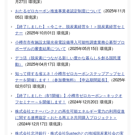
月27日
環境課
）
おたるゼロカーボン推進事業者認定制度について
（
2025年11月
05日
環境課
）
【終了しました】＜今こそ、脱炭素経営を！＞脱炭素経営セミ
ナー
（
2025年10月01日
環境課
）
小樽市市有施設太陽光発電設備導入可能性調査業務公募型プロ
ポーザルの審査結果について
（
2025年05月15日
環境課
）
デコ活（脱炭素につながる新しい豊かな暮らしを創る国民運
動）
（
2025年04月17日
環境課
）
知って得する省エネ！小樽市ゼロカーボンステップアップセミ
ナーを開催します！（参加費無料）【申込期間延長】
（
2025年
02月07日
環境課
）
【終了しました（8/1開催）】小樽市ゼロカーボン～キックオ
フセミナー～を開催します！
（
2024年12月20日
環境課
）
株式会社エナーバンクとの再生可能エネルギー電力の利用促進
に関する連携協定＜おたる再エネ共同購入プロジェクト＞
（
2024年12月17日
環境課
）
株式会社北洋銀行・株式会社Sustechとの地域脱炭素社会の実