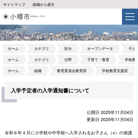
サイトマップ
組織から探す
ホーム
カテゴリ
区分
オープンデータ
子ど
ホーム
カテゴリ
分野
子育て・教育
学校教
ホーム
組織
教育委員会教育部
学校教育支援室
入学予定者の入学通知書について
公開日 2025年11月04日
更新日 2025年11月04日
令和８年４月に小学校や中学校へ入学されるお子さん（※）の保護