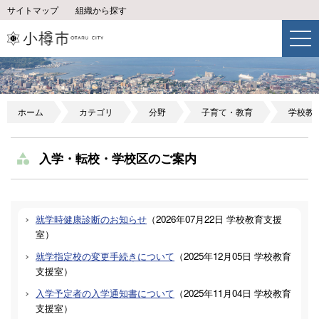
サイトマップ
組織から探す
ホーム
カテゴリ
分野
子育て・教育
学校教
入学・転校・学校区のご案内
就学時健康診断のお知らせ
（
2026年07月22日
学校教育支援
室
）
就学指定校の変更手続きについて
（
2025年12月05日
学校教育
支援室
）
入学予定者の入学通知書について
（
2025年11月04日
学校教育
支援室
）