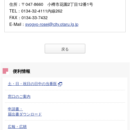
住所
：〒047-8660 小樽市花園2丁目12番1号
TEL
：0134-32-4111内線262
FAX
：0134-33-7432
E-Mail
：
syogyo-rosei@city.otaru.lg.jp
戻る
便利情報
土・日・祝日の日中の当番医
窓口のご案内
申請書・
届出書ダウンロード
広報・広聴