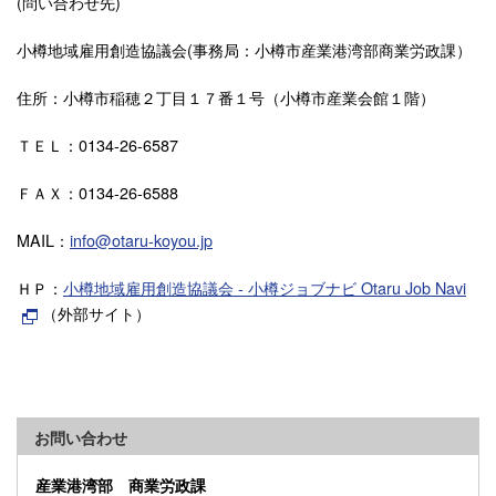
(問い合わせ先)
小樽地域雇用創造協議会(事務局：小樽市産業港湾部商業労政課）
住所：小樽市稲穂２丁目１７番１号（小樽市産業会館１階）
ＴＥＬ：0134-26-6587
ＦＡＸ：0134-26-6588
MAIL：
info@otaru-koyou.jp
ＨＰ：
小樽地域雇用創造協議会 - 小樽ジョブナビ Otaru Job Navi
（外部サイト）
お問い合わせ
産業港湾部 商業労政課