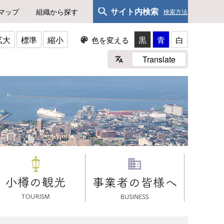
サイト内検索
マップ
組織から探す
検索方法
拡大
標準
縮小
黒
青
白
色を変える
Translate