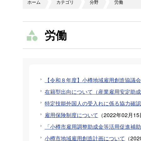
ホーム
カテゴリ
分野
労働
労働
【令和８年度】小樽地域雇用創造協議
在籍型出向について（産業雇用安定助成
特定技能外国人の受入れに係る協力確認
雇用保険制度について
（
2022年02月1
「小樽市雇用調整助成金等活用促進補助
小樽市地域雇用創造計画について
（
20