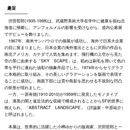
趣旨
沢田哲郎(1935-1998)は、武蔵野美術大学在学中に健康を損ね北
海道に帰郷し、アンフォルメルの影響を受けながら、道内公募展
でデビューを飾りました。
1967年、南米サンパウロでの個展が成功し、海外で日系大企業
の目に留まりました。日本企業の海外進出とともに沢田の作品も
南北アメリカ、カナダで人気を集めます。飛行機の上空から見た
空の景に由来する「SKY SCAPE」は、初めは刷毛を用いて色の
帯を平行に連ねた油彩の抽象作品でした。1974年からセリグラフ
に本格的に取り組み、その美しいグラデーションを版画で表現す
ることに成功し、画面下部には雲や島影を思わせる不規則な凹凸
の矩形が現れました。
一方、一原有徳(1910-2010)が1959年に発見したモノタイプ
は、漆黒の闇と遠近法的な収縮で構成されることからSF的世界に
例えられ、「ABSTRACT LANDSCAPE」（評論家・中原祐介）
と呼ばれました。
本展は、世界的に活躍した小樽ゆかりの版画家、沢田哲郎と一