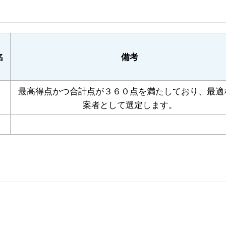
名
備考
最高得点かつ合計点が３６０点を満たしており、最適
案者として選定します。