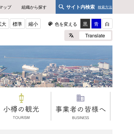
サイト内検索
マップ
組織から探す
検索方法
拡大
標準
縮小
黒
青
白
色を変える
Translate