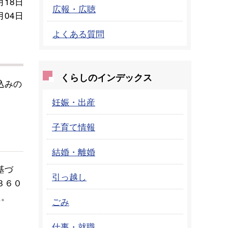
月18日
広報・広聴
月04日
よくある質問
くらしのインデックス
込みの
。
妊娠・出産
子育て情報
結婚・離婚
基づ
引っ越し
３６０
た。
ごみ
仕事・就職