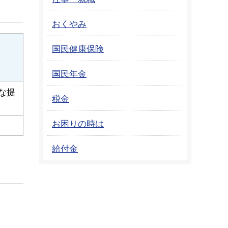
おくやみ
国民健康保険
国民年金
な提
税金
お困りの時は
給付金