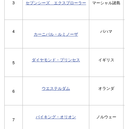
3
セブンシーズ エクスプローラー
マーシャル諸島
4
バハマ
カーニバル・ルミノーザ
ダイヤモンド・プリンセス
イギリス
1
5
ウエステルダム
オランダ
6
バイキング・オリオン
ノルウェー
7