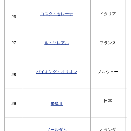
コスタ・セレーナ
イタリア
1
26
27
ル・ソレアル
フランス
バイキング・オリオン
ノルウェー
28
日本
29
飛鳥Ⅱ
ノールダム
オランダ