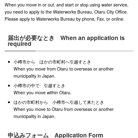
When you move in or out, and start or stop using water service,
you need to apply to the Waterworks Bureau, Otaru City Office.
Please apply to Waterworks Bureau by phone, Fax, or online.
届出が必要なとき When an application is
required
小樽市から ほかの市町村へ引越すとき
When you move from Otaru to overseas or another
municipality in Japan.
小樽市の中で 引越すとき
When you move within Otaru.
ほかの市町村から 小樽市へ引越して来たとき
When you move to Otaru from overseas or another
municipality in Japan.
申込みフォーム Application Form