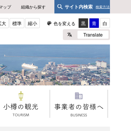
サイト内検索
マップ
組織から探す
検索方法
拡大
標準
縮小
黒
青
白
色を変える
Translate