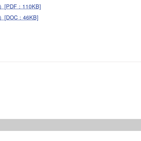
DF：110KB]
DOC：46KB]