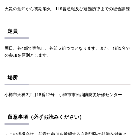
火災の覚知から初期消火、119番通報及び避難誘導までの総合訓練
定員
両日、各4部で実施し、各部５組づつとなります。また、1組3名で
の参加を原則とします。
場所
小樽市天神2丁目18番17号 小樽市市民消防防災研修センター
留意事項（必ずお読みください）
・この指導会は、任意に参加を希望する自衛消防の組織を対象と