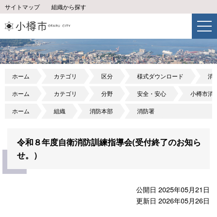
サイトマップ
組織から探す
ホーム
カテゴリ
区分
様式ダウンロード
消
ホーム
カテゴリ
分野
安全・安心
小樽市消
ホーム
組織
消防本部
消防署
令和８年度自衛消防訓練指導会(受付終了のお知ら
せ。）
公開日 2025年05月21日
更新日 2026年05月26日