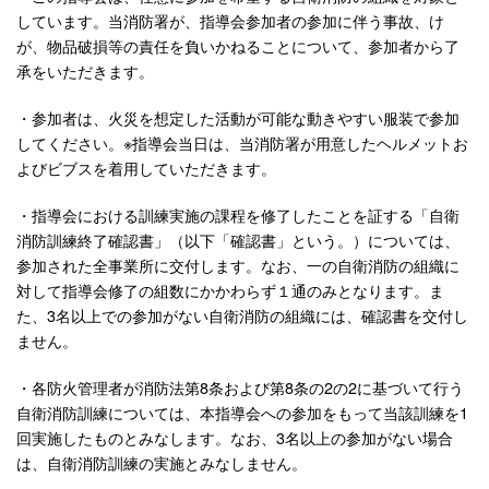
しています。当消防署が、指導会参加者の参加に伴う事故、け
が、物品破損等の責任を負いかねることについて、参加者から了
承をいただきます。
・参加者は、火災を想定した活動が可能な動きやすい服装で参加
してください。※指導会当日は、当消防署が用意したヘルメットお
よびビブスを着用していただきます。
・指導会における訓練実施の課程を修了したことを証する「自衛
消防訓練終了確認書」（以下「確認書」という。）については、
参加された全事業所に交付します。なお、一の自衛消防の組織に
対して指導会修了の組数にかかわらず１通のみとなります。ま
た、3名以上での参加がない自衛消防の組織には、確認書を交付し
ません。
・各防火管理者が消防法第8条および第8条の2の2に基づいて行う
自衛消防訓練については、本指導会への参加をもって当該訓練を1
回実施したものとみなします。なお、3名以上の参加がない場合
は、自衛消防訓練の実施とみなしません。