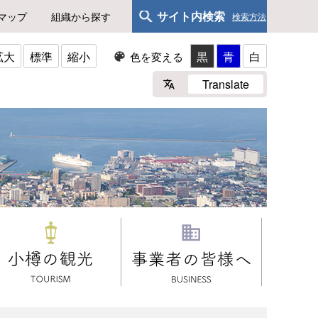
サイト内検索
マップ
組織から探す
検索方法
拡大
標準
縮小
黒
青
白
色を変える
Translate