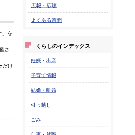
広報・広聴
よくある質問
オ」を
くらしのインデックス
催さ
妊娠・出産
ただけ
子育て情報
結婚・離婚
引っ越し
ごみ
仕事・就職