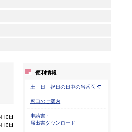
便利情報
土・日・祝日の日中の当番医
窓口のご案内
申請書・
月16日
届出書ダウンロード
月16日