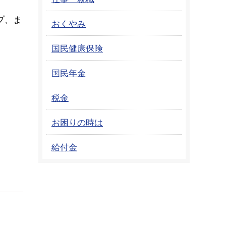
プ、ま
おくやみ
国民健康保険
国民年金
税金
お困りの時は
給付金