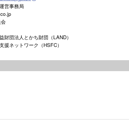
運営事務局
.jp
員会
財団法人とかち財団（LAND）
ネットワーク（HSFC）