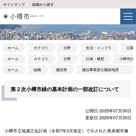
サイトマップ
組織から探す
ホーム
カテゴリ
分野
生活・インフラ
公園
ホーム
カテゴリ
分野
計画・構想
小樽市計
ホーム
組織
建設部
建設事業室公園緑地課
第２次小樽市緑の基本計画の一部改訂について
公開日 2025年07月30日
更新日 2025年07月30日
小樽市立地適正化計画（令和7年3月策定）で示された将来都市像