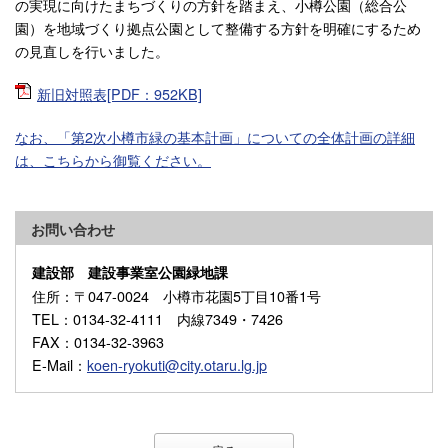
の実現に向けたまちづくりの方針を踏まえ、小樽公園（総合公
園）を地域づくり拠点公園として整備する方針を明確にするため
の見直しを行いました。
新旧対照表[PDF：952KB]
なお、「第2次小樽市緑の基本計画」についての全体計画の詳細
は、こちらから御覧ください。
お問い合わせ
建設部 建設事業室公園緑地課
住所
：〒047-0024 小樽市花園5丁目10番1号
TEL
：0134-32-4111 内線7349・7426
FAX
：0134-32-3963
E-Mail
：
koen-ryokuti@city.otaru.lg.jp