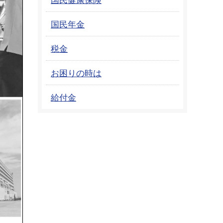
国民年金
税金
お困りの時は
給付金