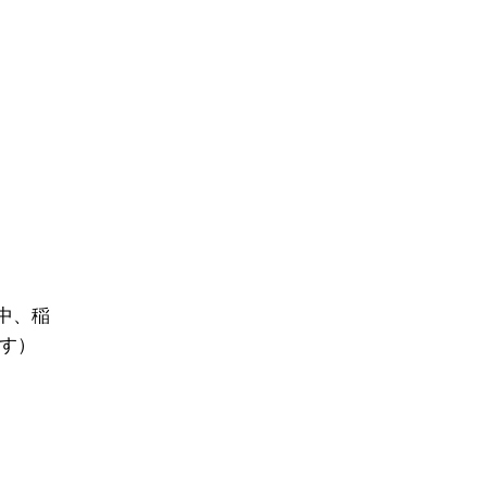
中、稲
です）