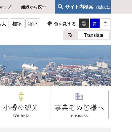
サイト内検索
マップ
組織から探す
検索方法
拡大
標準
縮小
黒
青
白
色を変える
Translate