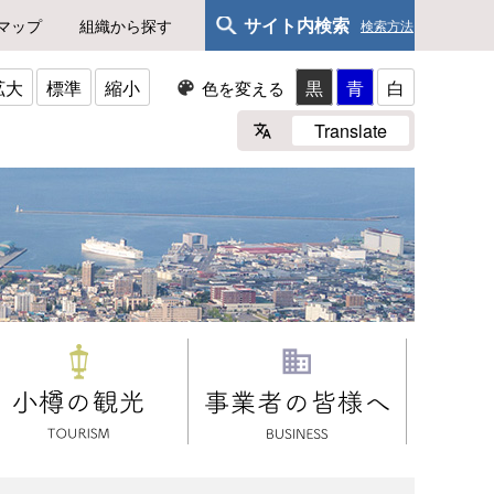
サイト内検索
マップ
組織から探す
検索方法
拡大
標準
縮小
黒
青
白
色を変える
Translate