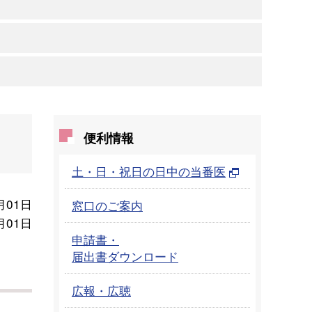
便利情報
土・日・祝日の日中の当番医
月01日
窓口のご案内
月01日
申請書・
届出書ダウンロード
広報・広聴