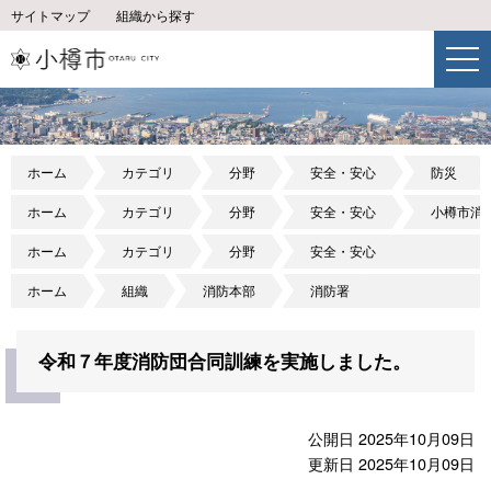
サイトマップ
組織から探す
ホーム
カテゴリ
分野
安全・安心
防災
ホーム
カテゴリ
分野
安全・安心
小樽市消
ホーム
カテゴリ
分野
安全・安心
ホーム
組織
消防本部
消防署
令和７年度消防団合同訓練を実施しました。
公開日 2025年10月09日
更新日 2025年10月09日