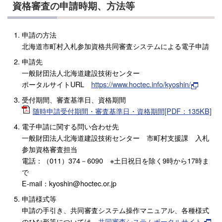
資格審査の申請時期、方法等
申請の方法
北海道市町村入札参加資格共同審査システムによる電子申請
申請先
一般財団法人北海道建設技術センター
ポータルサイトURL
https://www.hoctec.info/kyoshin/
受付期間、審査基準日、資格期間
随時申請受付期間・審査基準日・資格期間[PDF：135KB]
電子申請に関する問い合わせ先
一般財団法人北海道建設技術センター 市町村支援課 入札
参加資格審査担当
電話：（011）374－6090 ※土日祝日を除く9時から17時ま
で
E-mail：kyoshin@hoctec.or.jp
申請様式等
申請の手引き、共同審査システム操作マニュアル、各種様式
のひな形等については、
共同審査システムポータルサイト