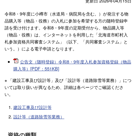
更新日 2026年04月15日
令和8・9年度に小樽市（水道局・病院局を含む。）が発注する物
品購入等（物品・役務）の入札に参加を希望する方の随時登録申
請を受け付けます。令和8・9年度の定期受付から、物品購入等
（物品・役務）は、インターネットを利用した「北海道市町村入
札参加資格共同審査システム」（以下、「共同審査システム」と
いう。）による電子申請となります。
公告文（随時登録）令和8・9年度入札参加資格登録（物品
購入等）[PDF：551KB]
※ 「建設工事及び設計等」及び「設計等（道路除雪等業務）」につ
いては取り扱いが異なるため、詳細は各ページでご確認くださ
い。
建設工事及び設計等
設計等（道路除雪等業務）
資格の種類