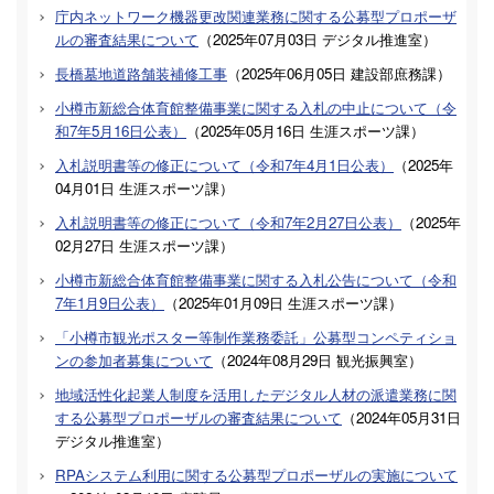
庁内ネットワーク機器更改関連業務に関する公募型プロポーザ
ルの審査結果について
（
2025年07月03日
デジタル推進室
）
長橋墓地道路舗装補修工事
（
2025年06月05日
建設部庶務課
）
小樽市新総合体育館整備事業に関する入札の中止について（令
和7年5月16日公表）
（
2025年05月16日
生涯スポーツ課
）
入札説明書等の修正について（令和7年4月1日公表）
（
2025年
04月01日
生涯スポーツ課
）
入札説明書等の修正について（令和7年2月27日公表）
（
2025年
02月27日
生涯スポーツ課
）
小樽市新総合体育館整備事業に関する入札公告について（令和
7年1月9日公表）
（
2025年01月09日
生涯スポーツ課
）
「小樽市観光ポスター等制作業務委託」公募型コンペティショ
ンの参加者募集について
（
2024年08月29日
観光振興室
）
地域活性化起業人制度を活用したデジタル人材の派遣業務に関
する公募型プロポーザルの審査結果について
（
2024年05月31日
デジタル推進室
）
RPAシステム利用に関する公募型プロポーザルの実施について