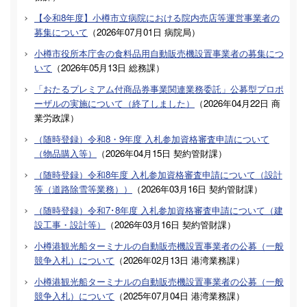
【令和8年度】小樽市立病院における院内売店等運営事業者の
募集について
（
2026年07月01日
病院局
）
小樽市役所本庁舎の食料品用自動販売機設置事業者の募集につ
いて
（
2026年05月13日
総務課
）
「おたるプレミアム付商品券事業関連業務委託」公募型プロポ
ーザルの実施について（終了しました）
（
2026年04月22日
商
業労政課
）
（随時登録）令和8・9年度 入札参加資格審査申請について
（物品購入等）
（
2026年04月15日
契約管財課
）
（随時登録）令和8年度 入札参加資格審査申請について（設計
等（道路除雪等業務））
（
2026年03月16日
契約管財課
）
（随時登録）令和7･8年度 入札参加資格審査申請について（建
設工事・設計等）
（
2026年03月16日
契約管財課
）
小樽港観光船ターミナルの自動販売機設置事業者の公募（一般
競争入札）について
（
2026年02月13日
港湾業務課
）
小樽港観光船ターミナルの自動販売機設置事業者の公募（一般
競争入札）について
（
2025年07月04日
港湾業務課
）