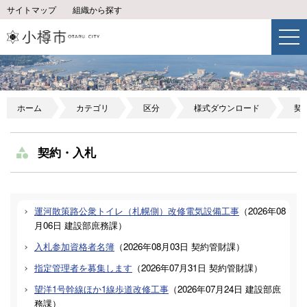
サイトマップ
組織から探す
ホーム
カテゴリ
区分
様式ダウンロード
契
契約・入札
運河散策路公衆トイレ（札幌側）改修電気設備工事
（
2026年08
月06日
建設部庶務課
）
入札参加資格者名簿
（
2026年08月03日
契約管財課
）
指定管理者を募集します
（
2026年07月31日
契約管財課
）
望洋1号幹線ほか1線歩道改修工事
（
2026年07月24日
建設部庶
務課
）