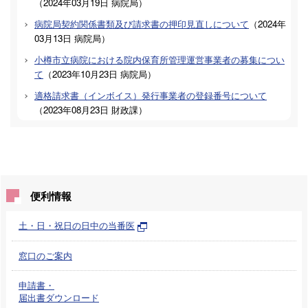
（
2024年03月19日
病院局
）
病院局契約関係書類及び請求書の押印見直しについて
（
2024年
03月13日
病院局
）
小樽市立病院における院内保育所管理運営事業者の募集につい
て
（
2023年10月23日
病院局
）
適格請求書（インボイス）発行事業者の登録番号について
（
2023年08月23日
財政課
）
便利情報
土・日・祝日の日中の当番医
窓口のご案内
申請書・
届出書ダウンロード