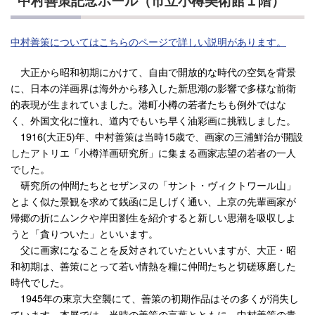
中村善策記念ホール（市立小樽美術館１階）
中村善策についてはこちらのページで詳しい説明があります。
大正から昭和初期にかけて、自由で開放的な時代の空気を背景
に、日本の洋画界は海外から移入した新思潮の影響で多様な前衛
的表現が生まれていました。港町小樽の若者たちも例外ではな
く、外国文化に憧れ、道内でもいち早く油彩画に挑戦しました。
1916(大正5)年、中村善策は当時15歳で、画家の三浦鮮治が開設
したアトリエ「小樽洋画研究所」に集まる画家志望の若者の一人
でした。
研究所の仲間たちとセザンヌの「サント・ヴィクトワール山」
とよく似た景観を求めて銭函に足しげく通い、上京の先輩画家が
帰郷の折にムンクや岸田劉生を紹介すると新しい思潮を吸収しよ
うと「貪りついた」といいます。
父に画家になることを反対されていたといいますが、大正・昭
和初期は、善策にとって若い情熱を糧に仲間たちと切磋琢磨した
時代でした。
1945年の東京大空襲にて、善策の初期作品はその多くが消失し
ています。本展では、当時の善策の言葉とともに、中村善策の貴