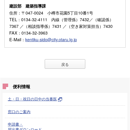
建設部 建築指導課
住所
：〒047-0024 小樽市花園5丁目10番1号
TEL
：0134-32-4111 内線（管理係）7432／（確認係）
7367 ／（相談指導係）7431 ／（空き家対策担当）7430
FAX
：0134-32-3963
E-Mail
：
kentiku-sido@city.otaru.lg.jp
戻る
便利情報
土・日・祝日の日中の当番医
窓口のご案内
申請書・
届出書ダウンロード