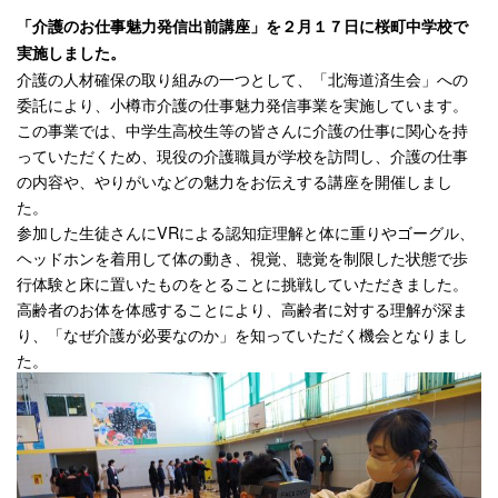
「介護のお仕事魅力発信出前講座」を２月１７日に桜町中学校で
実施しました。
介護の人材確保の取り組みの一つとして、「北海道済生会」への
委託により、小樽市介護の仕事魅力発信事業を実施しています。
この事業では、中学生高校生等の皆さんに介護の仕事に関心を持
っていただくため、現役の介護職員が学校を訪問し、介護の仕事
の内容や、やりがいなどの魅力をお伝えする講座を開催しまし
た。
参加した生徒さんにVRによる認知症理解と体に重りやゴーグル、
ヘッドホンを着用して体の動き、視覚、聴覚を制限した状態で歩
行体験と床に置いたものをとることに挑戦していただきました。
高齢者のお体を体感することにより、高齢者に対する理解が深ま
り、「なぜ介護が必要なのか」を知っていただく機会となりまし
た。