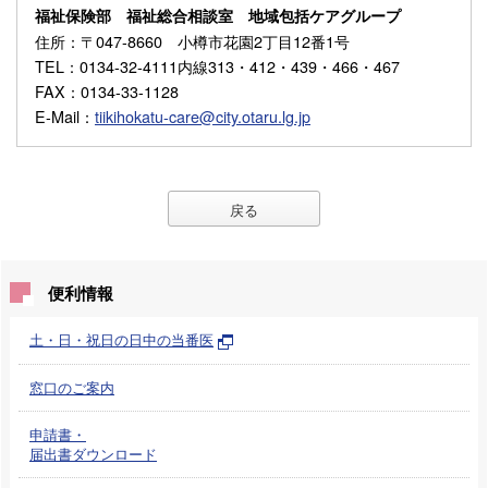
福祉保険部 福祉総合相談室 地域包括ケアグループ
住所
：〒047-8660 小樽市花園2丁目12番1号
TEL
：0134-32-4111内線313・412・439・466・467
FAX
：0134-33-1128
E-Mail
：
tiikihokatu-care@city.otaru.lg.jp
戻る
便利情報
土・日・祝日の日中の当番医
窓口のご案内
申請書・
届出書ダウンロード