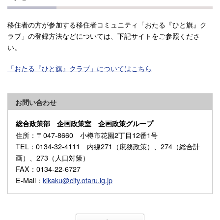
移住者の方が参加する移住者コミュニティ「おたる『ひと旗』ク
ラブ」の登録方法などについては、下記サイトをご参照くださ
い。
「おたる『ひと旗』クラブ」についてはこちら
お問い合わせ
総合政策部 企画政策室 企画政策グループ
住所
：〒047-8660 小樽市花園2丁目12番1号
TEL
：0134-32-4111 内線271（庶務政策）、274（総合計
画）、273（人口対策）
FAX
：0134-22-6727
E-Mail
：
kikaku@city.otaru.lg.jp