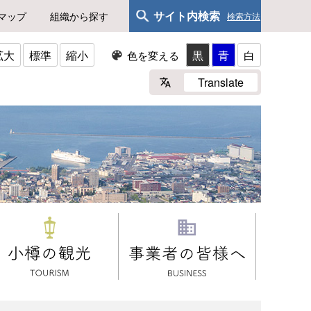
サイト内検索
マップ
組織から探す
検索方法
拡大
標準
縮小
黒
青
白
色を変える
Translate