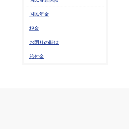
国民年金
税金
お困りの時は
給付金