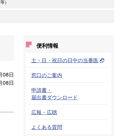
絡等）
便利情報
土・日・祝日の日中の当番医
月08日
窓口のご案内
月08日
申請書・
届出書ダウンロード
広報・広聴
よくある質問