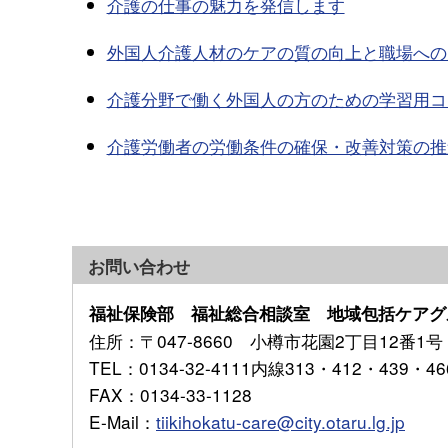
介護の仕事の魅力を発信します
外国人介護人材のケアの質の向上と職場への
介護分野で働く外国人の方のための学習用コ
介護労働者の労働条件の確保・改善対策の推
お問い合わせ
福祉保険部 福祉総合相談室 地域包括ケアグ
住所
：〒047-8660 小樽市花園2丁目12番1号
TEL
：0134-32-4111内線313・412・439・46
FAX
：0134-33-1128
E-Mail
：
tiikihokatu-care@city.otaru.lg.jp