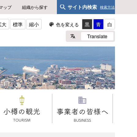
サイト内検索
マップ
組織から探す
検索方法
拡大
標準
縮小
黒
青
白
色を変える
Translate