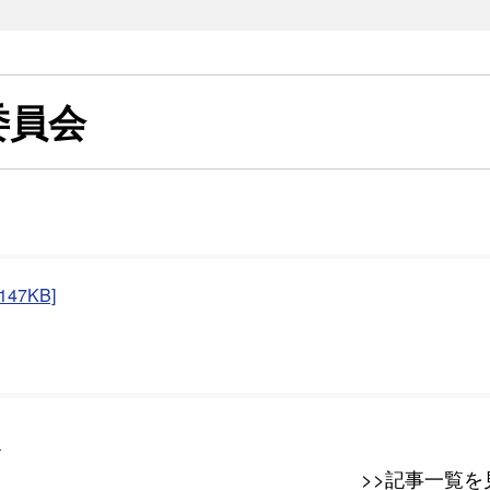
委員会
7KB]
て
>>記事一覧を