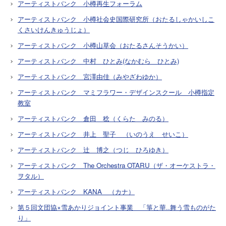
アーティストバンク 小樽再生フォーラム
アーティストバンク 小樽社会史国際研究所（おたるしゃかいしこ
くさいけんきゅうじょ）
アーティストバンク 小樽山草会（おたるさんそうかい）
アーティストバンク 中村 ひとみ(なかむら ひとみ)
アーティストバンク 宮澤由佳（みやざわゆか）
アーティストバンク マミフラワー・デザインスクール 小樽指定
教室
アーティストバンク 倉田 稔（くらた みのる）
アーティストバンク 井上 聖子 （いのうえ せいこ）
アーティストバンク 辻 博之（つじ ひろゆき）
アーティストバンク The Orchestra OTARU（ザ・オーケストラ・
ヲタル）
アーティストバンク KANA （カナ）
第５回文団協×雪あかりジョイント事業 「箏と華..舞う雪ものがた
り」