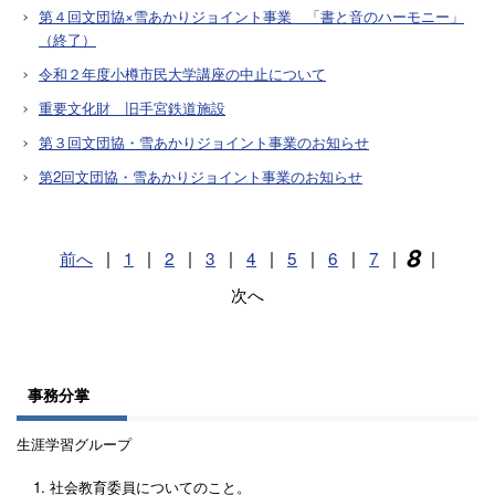
第４回文団協×雪あかりジョイント事業 「書と音のハーモニー」
（終了）
令和２年度小樽市民大学講座の中止について
重要文化財 旧手宮鉄道施設
第３回文団協・雪あかりジョイント事業のお知らせ
第2回文団協・雪あかりジョイント事業のお知らせ
8
前へ
|
1
|
2
|
3
|
4
|
5
|
6
|
7
|
|
次へ
事務分掌
生涯学習グループ
社会教育委員についてのこと。