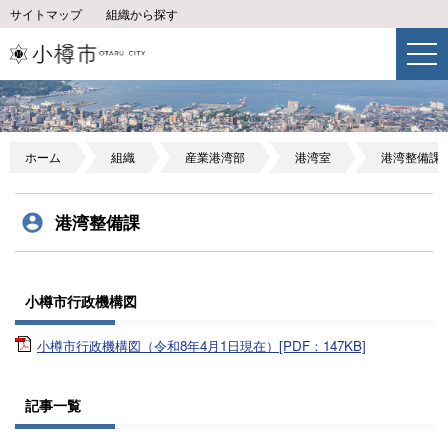
サイトマップ
組織から探す
ホーム
組織
産業港湾部
港湾室
港湾整備課
港湾整備課
小樽市行政機構図
小樽市行政機構図（令和8年4月1日現在）[PDF：147KB]
記事一覧