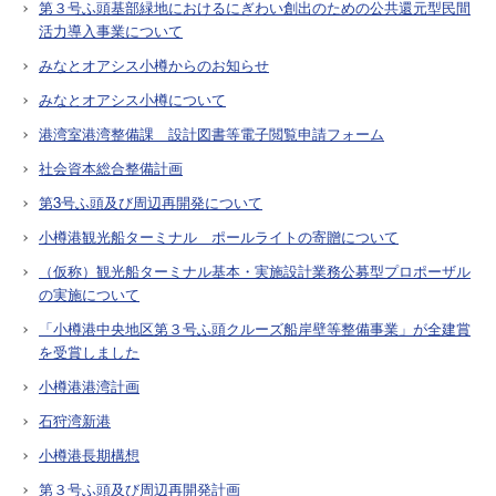
第３号ふ頭基部緑地におけるにぎわい創出のための公共還元型民間
活力導入事業について
みなとオアシス小樽からのお知らせ
みなとオアシス小樽について
港湾室港湾整備課 設計図書等電子閲覧申請フォーム
社会資本総合整備計画
第3号ふ頭及び周辺再開発について
小樽港観光船ターミナル ポールライトの寄贈について
（仮称）観光船ターミナル基本・実施設計業務公募型プロポーザル
の実施について
「小樽港中央地区第３号ふ頭クルーズ船岸壁等整備事業」が全建賞
を受賞しました
小樽港港湾計画
石狩湾新港
小樽港長期構想
第３号ふ頭及び周辺再開発計画