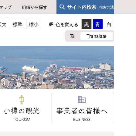
サイト内検索
マップ
組織から探す
検索方法
拡大
標準
縮小
黒
青
白
色を変える
Translate