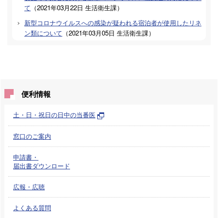
て
（
2021年03月22日
生活衛生課
）
新型コロナウイルスへの感染が疑われる宿泊者が使用したリネ
ン類について
（
2021年03月05日
生活衛生課
）
便利情報
土・日・祝日の日中の当番医
窓口のご案内
申請書・
届出書ダウンロード
広報・広聴
よくある質問