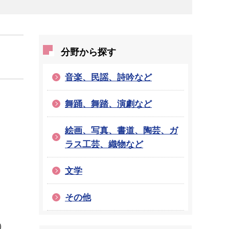
分野から探す
音楽、民謡、詩吟など
舞踊、舞踏、演劇など
絵画、写真、書道、陶芸、ガ
ラス工芸、織物など
文学
その他
）