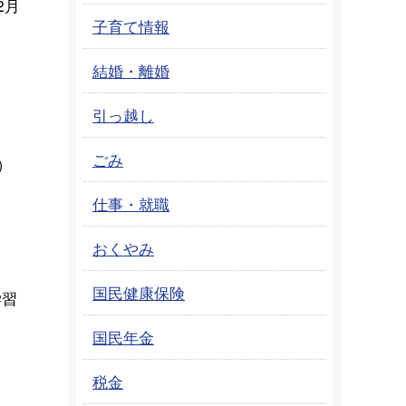
2月
子育て情報
結婚・離婚
引っ越し
ごみ
）
仕事・就職
おくやみ
国民健康保険
学習
国民年金
税金