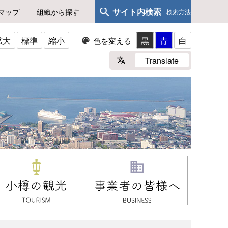
サイト内検索
マップ
組織から探す
検索方法
拡大
標準
縮小
黒
青
白
色を変える
Translate