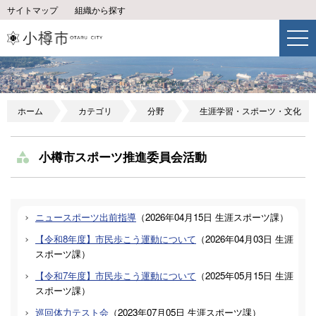
サイトマップ
組織から探す
ホーム
カテゴリ
分野
生涯学習・スポーツ・文化
小樽市スポーツ推進委員会活動
ニュースポーツ出前指導
（
2026年04月15日
生涯スポーツ課
）
【令和8年度】市民歩こう運動について
（
2026年04月03日
生涯
スポーツ課
）
【令和7年度】市民歩こう運動について
（
2025年05月15日
生涯
スポーツ課
）
巡回体力テスト会
（
2023年07月05日
生涯スポーツ課
）