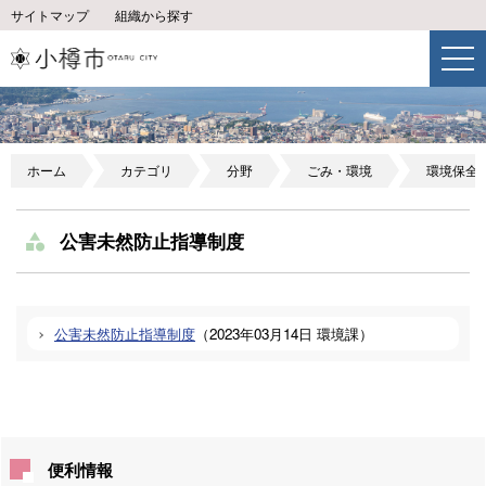
サイトマップ
組織から探す
ホーム
カテゴリ
分野
ごみ・環境
環境保全
公害未然防止指導制度
公害未然防止指導制度
（
2023年03月14日
環境課
）
便利情報