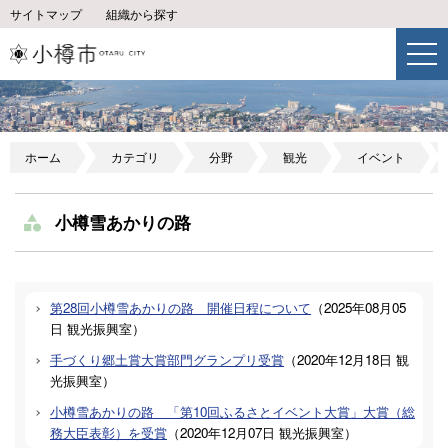
サイトマップ
組織から探す
ホーム
カテゴリ
分野
観光
イベント
小樽雪あかりの路
第28回小樽雪あかりの路 開催日程について
（
2025年08月05
日
観光振興室
）
手づくり郷土賞大賞部門グランプリ受賞
（
2020年12月18日
観
光振興室
）
小樽雪あかりの路 「第10回ふるさとイベント大賞」大賞（総
務大臣表彰）を受賞
（
2020年12月07日
観光振興室
）