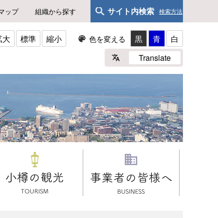
サイト内検索
マップ
組織から探す
検索方法
拡大
標準
縮小
黒
青
白
色を変える
Translate