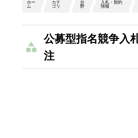
ホー
カテ
分
入札・契約
ム
ゴリ
野
情報
公募型指名競争入
注