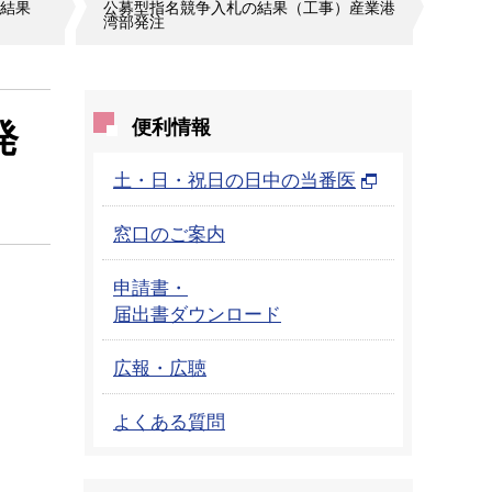
結果
公募型指名競争入札の結果（工事）産業港
湾部発注
発
便利情報
土・日・祝日の日中の当番医
窓口のご案内
申請書・
届出書ダウンロード
広報・広聴
よくある質問