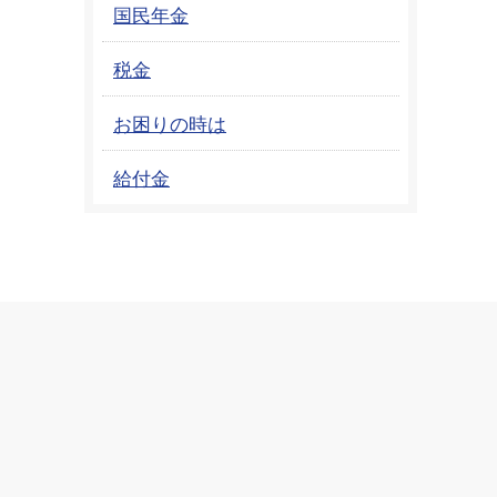
国民年金
税金
お困りの時は
給付金