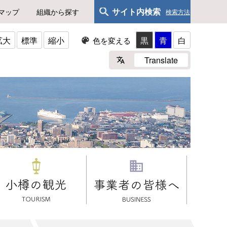
サイト内検索
マップ
組織から探す
検索方法
拡大
標準
縮小
黒
青
白
色を変える
Translate